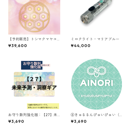
【予約販売】トシマクマヤコ
ミロクライト・マリアブルー
ンのふしぎ円盤 もこふわっと
¥39,600
¥44,000
お守り数列強化版：【27】未
⑧きゅるるんぴゅいぴゅい（K
来予測・洞察ギア
YURURUNPYUIPYUI）
¥3,690
¥3,690