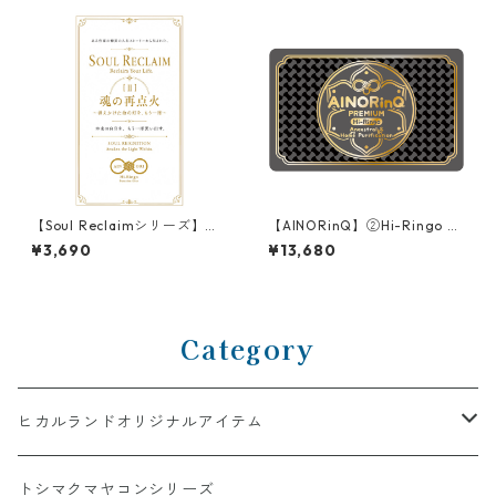
【Soul Reclaimシリーズ】
【AINORinQ】②Hi-Ringo 家
［Ⅱ］魂の再点火 Hi-Ringo関
系・住まい•場の浄化カード A
¥3,690
¥13,680
数ギア
ncestral & Home Purificatio
n Card
Category
ヒカルランドオリジナルアイテム
AINORI（愛意乗り）シリーズ
トシマクマヤコンシリーズ