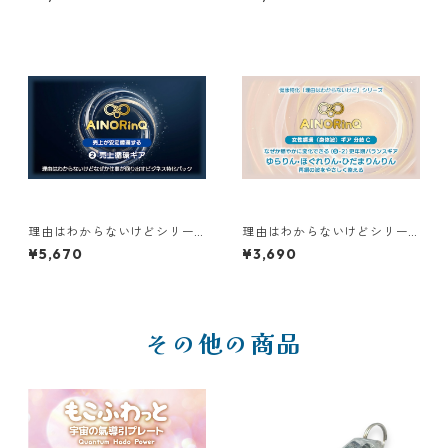
ぱい〜んほっと❷夜リセット
ぴんしゃきっと❶朝リセット
ギア
ギア
理由はわからないけどシリー
理由はわからないけどシリー
ズ【D】｜なぜか仕事が回り出
ズ【A】｜なぜか穏やかに変化
¥5,670
¥3,690
すビジネス特化パック ❷売上
できる(❺-2)更年期バランスギ
循環ギア
ア ゆらりん•ほぐれりん•ひだ
まりんりん
その他の商品