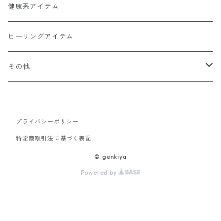
ヒーリンゴの仲間たちCD1368
幻妙鏡(万華鏡)
健康系アイテム
オーナメント（収納・飾り台)
ヒーリングアイテム
水眠亭クラフト（その他作品）
その他
隕石王子グッツ
プライバシーポリシー
【LHG 高濃度水素酸素発生装置】関連商品
特定商取引法に基づく表記
© genkiya
Powered by