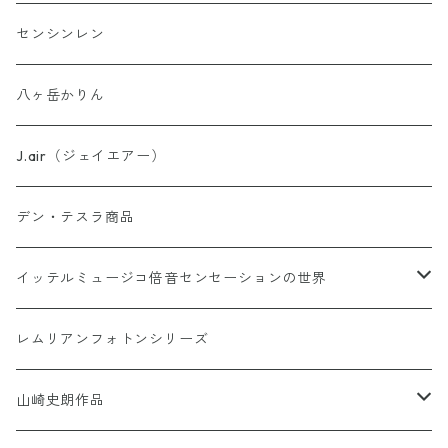
お守り数列・強化版 全33種
センシンレン
理由はわからないけどシリーズ
八ヶ岳かりん
ウォーター・パーフェクトシリーズ
J.air（ジェイエアー）
異次元睡眠コードシリーズ
デン・テスラ商品
AINO-PyuruPowan シリーズ
イッテルミュージコ倍音センセーションの世界
書籍カードシリーズ
1368イッテルミュージコCD
レムリアンフォトンシリーズ
Soul Reclaim（ソウルレクイエム）シリーズ
Hi-Ringo 孤独のライブCD1368
Hi-Ringo Yah！ selection CD
山崎史朗作品
その他のカード