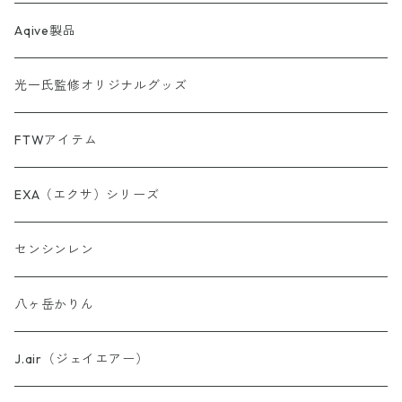
【第4弾】AINORI（愛意乗り）カード
スピーカー
Aqive製品
【第5弾】AINORI（愛意乗り）カード
光一氏監修オリジナルグッズ
【第6弾】AINORI（愛意乗り）カード
FTWアイテム
AINORinQ（あいのりんく）
EXA（エクサ）シリーズ
お守り数列・強化版 全33種
センシンレン
理由はわからないけどシリーズ
八ヶ岳かりん
ウォーター・パーフェクトシリーズ
J.air（ジェイエアー）
異次元睡眠コードシリーズ