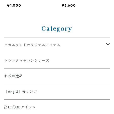
¥1,000
¥3,600
Category
ヒカルランドオリジナルアイテム
AINORI（愛意乗り）シリーズ
トシマクマヤコンシリーズ
【第1弾】AINORI（愛意乗り）カード
ストール
お松の逸品
【第2弾】AINORI（愛意乗り）カード（ほか）
波動シール＆カード
【Ang.U】モリンガ
【第3弾】AINORI（愛意乗り）カード
非常食セット
高田式QBアイテム