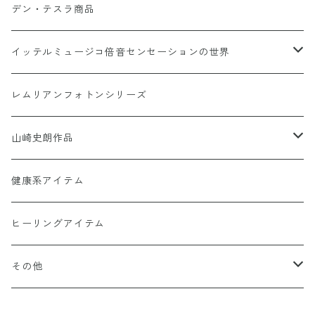
デン・テスラ商品
AINO-PyuruPowan シリーズ
イッテルミュージコ倍音センセーションの世界
書籍カードシリーズ
1368イッテルミュージコCD
レムリアンフォトンシリーズ
Soul Reclaim（ソウルレクイエム）シリーズ
Hi-Ringo 孤独のライブCD1368
Hi-Ringo Yah！ selection CD
山崎史朗作品
その他のカード
ヒーリンゴの仲間たちCD1368
幻妙鏡(万華鏡)
健康系アイテム
オーナメント（収納・飾り台)
ヒーリングアイテム
水眠亭クラフト（その他作品）
その他
隕石王子グッツ