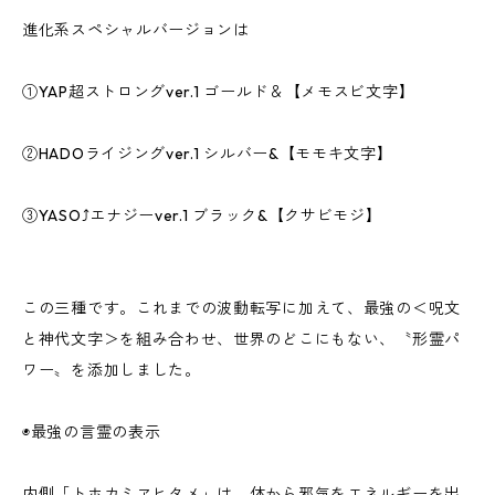
進化系スペシャルバージョンは
①YAP超ストロングver.1 ゴールド＆【メモスビ文字】
②HADOライジングver.1 シルバー&【モモキ文字】
③YASO⤴️エナジーver.1 ブラック&【クサビモジ】
この三種です。これまでの波動転写に加えて、最強の＜呪文
と神代文字＞を組み合わせ、世界のどこにもない、〝形霊パ
ワー〟を添加しました。
◉最強の言霊の表示
内側「トホカミヱヒタメ」は、体から邪気をエネルギーを出