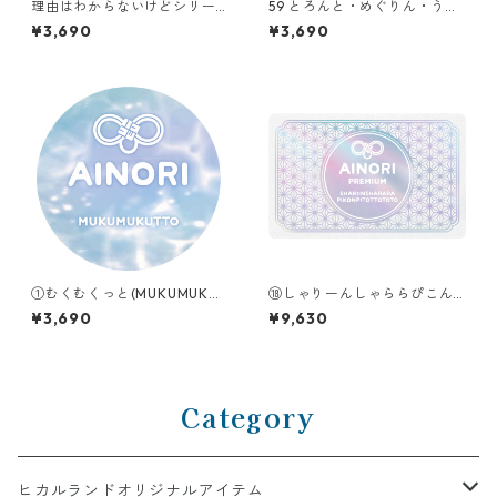
理由はわからないけどシリー
59 とろんと・めぐりん・うる
ズ【A】｜なぜか自分を責めな
る（TORONTO MEGURIN UR
¥3,690
¥3,690
い❽自己否定解放ギア ぎゅっ
URU）
ぱあ•ほろり•ほろりん•ちゃぱ
あ〜
①むくむくっと(MUKUMUKUT
⑱しゃりーんしゃららぴこん
TO)
ぴとっととと（SHARIINSHAR
¥3,690
¥9,630
ARAPIKONPITOTTOTOTO）
Category
ヒカルランドオリジナルアイテム