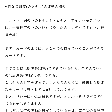
◉ 最強の形霊(カタダマ)の波動の稼働
「フトマニ図の中のトホカミヱヒタメ、アイフヘモヲスシ
は、十種神宝の中の八握剣（やつかのつづぎ）です」（片野
貴夫論）
ボディガードのように、どこへでも持っていくことができる
カードです。
全ての物質は周波数(波動)でできているから、全ての良いも
のは周波数(波動)に還元できる。
これからの世界を渡っていく人たちのために、厳選した周波
数をカードに転写してお届けしております。
ホメオパシーにも似た概念ですが、オカルト科学ですので信
じる必要はありません。
それぞれに何の波動が転写されているかは、完全に企業秘密