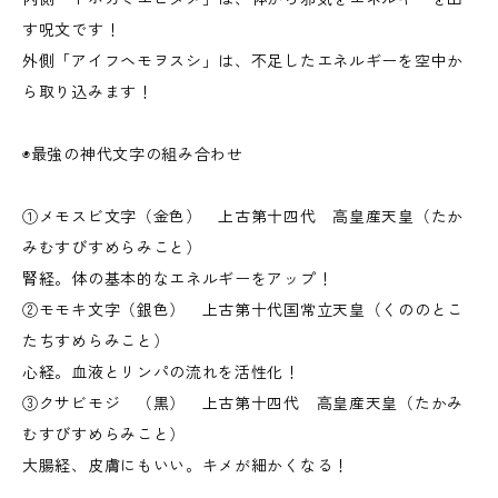
す呪文です！
外側「アイフヘモヲスシ」は、不足したエネルギーを空中か
ら取り込みます！
◉最強の神代文字の組み合わせ
①メモスビ文字（金色） 上古第十四代 高皇産天皇（たか
みむすびすめらみこと）
腎経。体の基本的なエネルギーをアップ！
②モモキ文字（銀色） 上古第十代国常立天皇（くののとこ
たちすめらみこと）
心経。血液とリンパの流れを活性化！
③クサビモジ （黒） 上古第十四代 高皇産天皇（たかみ
むすびすめらみこと）
大腸経、皮膚にもいい。キメが細かくなる！