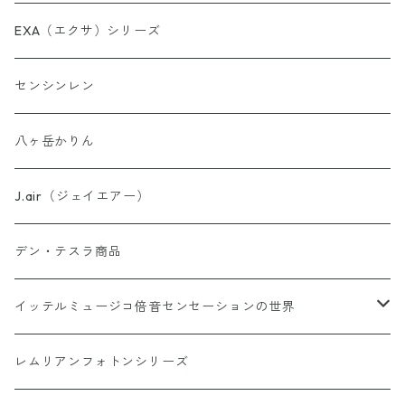
AINORinQ（あいのりんく）
EXA（エクサ）シリーズ
お守り数列・強化版 全33種
センシンレン
理由はわからないけどシリーズ
八ヶ岳かりん
ウォーター・パーフェクトシリーズ
J.air（ジェイエアー）
異次元睡眠コードシリーズ
デン・テスラ商品
AINO-PyuruPowan シリーズ
イッテルミュージコ倍音センセーションの世界
書籍カードシリーズ
1368イッテルミュージコCD
レムリアンフォトンシリーズ
Soul Reclaim（ソウルレクイエム）シリーズ