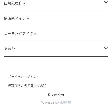
Hi-Ringo 孤独のライブCD1368
Hi-Ringo Yah！ selection CD
山崎史朗作品
その他のカード
ヒーリンゴの仲間たちCD1368
幻妙鏡(万華鏡)
健康系アイテム
オーナメント（収納・飾り台)
ヒーリングアイテム
水眠亭クラフト（その他作品）
その他
隕石王子グッツ
プライバシーポリシー
【LHG 高濃度水素酸素発生装置】関連商品
特定商取引法に基づく表記
© genkiya
Powered by