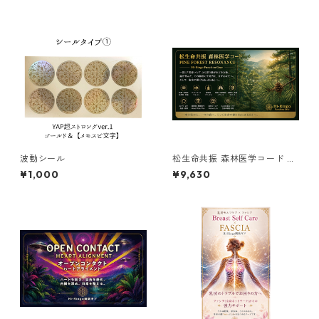
波動シール
松生命共振 森林医学コード PI
NE FOREST RESONANCE ーH
¥1,000
¥9,630
i-Ringo Function Gearー