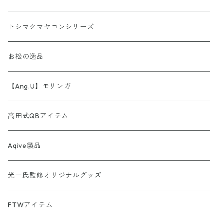
AINORI（愛意乗り）シリーズ
トシマクマヤコンシリーズ
【第1弾】AINORI（愛意乗り）カード
ストール
お松の逸品
【第2弾】AINORI（愛意乗り）カード（ほか）
波動シール＆カード
【Ang.U】モリンガ
【第3弾】AINORI（愛意乗り）カード
非常食セット
高田式QBアイテム
【第4弾】AINORI（愛意乗り）カード
スピーカー
Aqive製品
【第5弾】AINORI（愛意乗り）カード
光一氏監修オリジナルグッズ
【第6弾】AINORI（愛意乗り）カード
FTWアイテム