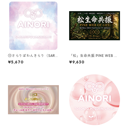
⑪さらりぽわんきらり（SARA
「松」生命共振 PINE WEB OF
RIPOWANKIRARI）
LIFE ーHi-Ringo Function G
¥5,670
¥9,630
earー