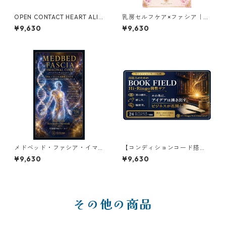
OPEN CONTACT HEART ALIG
乳房セルフケア×ファシア｜Br
NMENT｜オープンコンタク
east Self Care × FASCIA Hi-
¥9,630
¥9,630
ト・ハートアライメント
Ringo関数ギア
メドベッド・ファシア・イマ
【コンディションコード搭
ジナルコード｜MEDBED FAS
載】出版人のための BOOK FI
¥9,630
¥9,630
CIA IMAGINAL CODE
ELD Hi-Ringo関数ギア
その他の商品