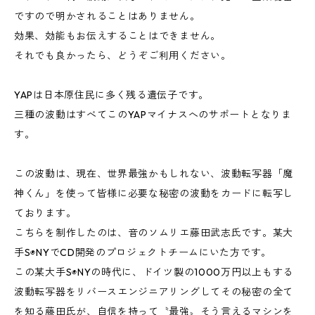
ですので明かされることはありません。
効果、効能もお伝えすることはできません。
それでも良かったら、どうぞご利用ください。
YAPは日本原住民に多く残る遺伝子です。
三種の波動はすべてこのYAPマイナスへのサポートとなりま
す。
この波動は、現在、世界最強かもしれない、波動転写器「魔
神くん」を使って皆様に必要な秘密の波動をカードに転写し
ております。
こちらを制作したのは、音のソムリエ藤田武志氏です。某大
手S◉NYでCD開発のプロジェクトチームにいた方です。
この某大手S◉NYの時代に、ドイツ製の1000万円以上もする
波動転写器をリバースエンジニアリングしてその秘密の全て
を知る藤田氏が、自信を持って〝最強〟そう言えるマシンを