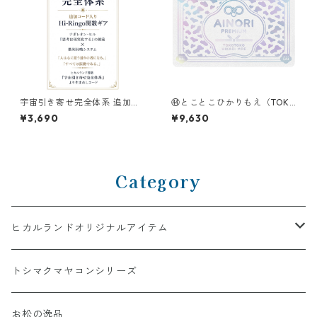
宇宙引き寄せ完全体系 追加コ
㊹とことこひかりもえ（TOKO
ード入り Hi-Ringo関数ギア
TOKO HIKARIMOE）
¥3,690
¥9,630
Category
ヒカルランドオリジナルアイテム
AINORI（愛意乗り）シリーズ
トシマクマヤコンシリーズ
【第1弾】AINORI（愛意乗り）カード
ストール
お松の逸品