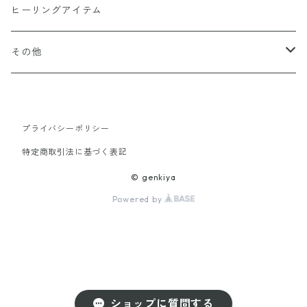
オーナメント（収納・飾り台)
ヒーリングアイテム
水眠亭クラフト（その他作品）
その他
隕石王子グッツ
プライバシーポリシー
【LHG 高濃度水素酸素発生装置】関連商品
特定商取引法に基づく表記
© genkiya
Powered by
ショップに質問する