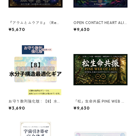
『アウムとムウアⅡ』（Reme
OPEN CONTACT HEART ALIG
mber）
NMENT｜オープンコンタク
¥5,670
¥9,630
ト・ハートアライメント
お守り数列強化版：【8】水分
「松」生命共振 PINE WEB OF
子構造最適化ギア
LIFE ーHi-Ringo Function G
¥3,690
¥9,630
earー