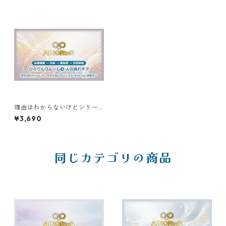
理由はわからないけどシリー
ズ【C】｜なぜか流れがよくな
¥3,690
る ひらりんりん〜ん❸人の流
れギア
同じカテゴリの商品