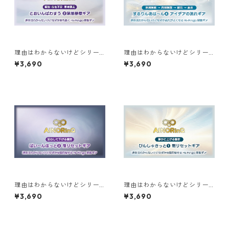
理由はわからないけどシリー
理由はわからないけどシリー
ズ【F】｜なぜか落ち着く とお
ズ【C】｜なぜか流れがよくな
¥3,690
¥3,690
いんぱわすう❷深層静穏ギア
る するりんあは〜ん❹アイデ
アの流れギア
理由はわからないけどシリー
理由はわからないけどシリー
ズ【B】｜なぜか充電回復する
ズ【B】｜なぜか充電回復する
¥3,690
¥3,690
ぱい〜んほっと❷夜リセット
ぴんしゃきっと❶朝リセット
ギア
ギア