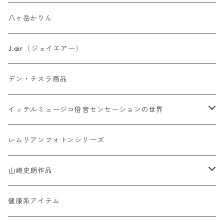
八ヶ岳かりん
ウォーター・パーフェクトシリーズ
J.air（ジェイエアー）
異次元睡眠コードシリーズ
デン・テスラ商品
AINO-PyuruPowan シリーズ
イッテルミュージコ倍音センセーションの世界
書籍カードシリーズ
1368イッテルミュージコCD
レムリアンフォトンシリーズ
Soul Reclaim（ソウルレクイエム）シリーズ
Hi-Ringo 孤独のライブCD1368
Hi-Ringo Yah！ selection CD
山崎史朗作品
その他のカード
ヒーリンゴの仲間たちCD1368
幻妙鏡(万華鏡)
健康系アイテム