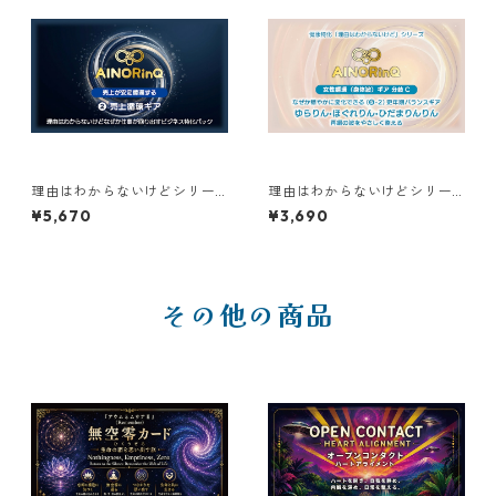
理由はわからないけどシリー
理由はわからないけどシリー
ズ【D】｜なぜか仕事が回り出
ズ【A】｜なぜか穏やかに変化
¥5,670
¥3,690
すビジネス特化パック ❷売上
できる(❺-2)更年期バランスギ
循環ギア
ア ゆらりん•ほぐれりん•ひだ
まりんりん
その他の商品