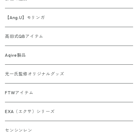
【第2弾】AINORI（愛意乗り）カード（ほか）
波動シール＆カード
【Ang.U】モリンガ
【第3弾】AINORI（愛意乗り）カード
非常食セット
高田式QBアイテム
【第4弾】AINORI（愛意乗り）カード
スピーカー
Aqive製品
【第5弾】AINORI（愛意乗り）カード
光一氏監修オリジナルグッズ
【第6弾】AINORI（愛意乗り）カード
FTWアイテム
AINORinQ（あいのりんく）
EXA（エクサ）シリーズ
お守り数列・強化版 全33種
センシンレン
理由はわからないけどシリーズ