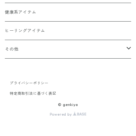
ヒーリンゴの仲間たちCD1368
幻妙鏡(万華鏡)
健康系アイテム
オーナメント（収納・飾り台)
ヒーリングアイテム
水眠亭クラフト（その他作品）
その他
隕石王子グッツ
プライバシーポリシー
【LHG 高濃度水素酸素発生装置】関連商品
特定商取引法に基づく表記
© genkiya
Powered by