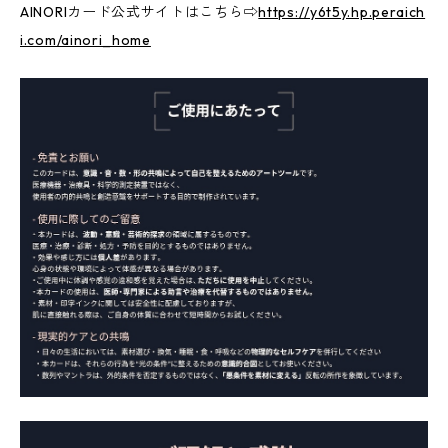
AINORIカード公式サイトはこちら⇨
https://y6t5y.hp.peraich
i.com/ainori_home