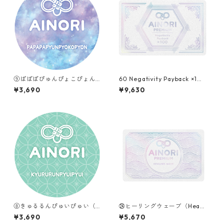
⑨ぱぱぱぴゅんぴょこぴょん
60 Negativity Payback ×10
（PAPAPAPYUNPYOKOPYO
0
¥3,690
¥9,630
N）
⑧きゅるるんぴゅいぴゅい（K
㉔ヒーリングウェーブ（Heali
YURURUNPYUIPYUI）
ng Wave）
¥3,690
¥5,670