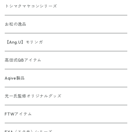
AINORI（愛意乗り）シリーズ
トシマクマヤコンシリーズ
【第1弾】AINORI（愛意乗り）カード
ストール
お松の逸品
【第2弾】AINORI（愛意乗り）カード（ほか）
波動シール＆カード
【Ang.U】モリンガ
【第3弾】AINORI（愛意乗り）カード
非常食セット
高田式QBアイテム
【第4弾】AINORI（愛意乗り）カード
スピーカー
Aqive製品
【第5弾】AINORI（愛意乗り）カード
光一氏監修オリジナルグッズ
【第6弾】AINORI（愛意乗り）カード
FTWアイテム
AINORinQ（あいのりんく）