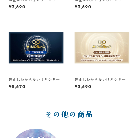
ズ【B】｜なぜか充電回復する
ズ【B】｜なぜか充電回復する
¥3,690
¥3,690
ぱい〜んほっと❷夜リセット
ぴんしゃきっと❶朝リセット
ギア
ギア
理由はわからないけどシリー
理由はわからないけどシリー
ズ【D】｜なぜか仕事が回り出
ズ【F】｜なぜか落ち着く きん
¥5,670
¥3,690
すビジネス特化パック ❷売上
せんぱわすう❶表層安定ギア
循環ギア
その他の商品