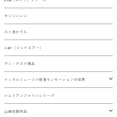
EXA（エクサ）シリーズ
お守り数列・強化版 全33種
センシンレン
理由はわからないけどシリーズ
八ヶ岳かりん
ウォーター・パーフェクトシリーズ
J.air（ジェイエアー）
異次元睡眠コードシリーズ
デン・テスラ商品
AINO-PyuruPowan シリーズ
イッテルミュージコ倍音センセーションの世界
書籍カードシリーズ
1368イッテルミュージコCD
レムリアンフォトンシリーズ
Soul Reclaim（ソウルレクイエム）シリーズ
Hi-Ringo 孤独のライブCD1368
Hi-Ringo Yah！ selection CD
山崎史朗作品
その他のカード