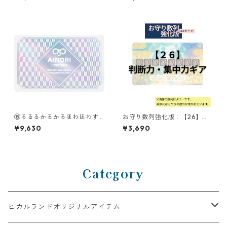
⑲るるるかるかるほわほわす
お守り数列強化版：【26】判
かっ（RURURUKARUKARUH
断力・集中力ギア
¥9,630
¥3,690
OWAHOWASUKA）
Category
ヒカルランドオリジナルアイテム