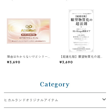
理由はわからないけどシリー
【超進化版】願望物質化の超
ズ【H】｜なぜか人に好かれる
法則 追加コード入り Hi-Ring
¥3,690
¥3,690
◉無意識魅力ギア はぴはぴさん
o関数ギア
しゃいん
Category
ヒカルランドオリジナルアイテム