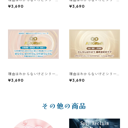
ズ【B】｜なぜか充電回復する
ズ【B】｜なぜか充電回復する
¥3,690
¥3,690
ぱい〜んほっと❷夜リセット
ぴんしゃきっと❶朝リセット
ギア
ギア
理由はわからないけどシリー
理由はわからないけどシリー
ズ【A】｜なぜか穏やかに変化
ズ【F】｜なぜか落ち着く きん
¥3,690
¥3,690
できる(❺-2)更年期バランスギ
せんぱわすう❶表層安定ギア
ア ゆらりん•ほぐれりん•ひだ
まりんりん
その他の商品