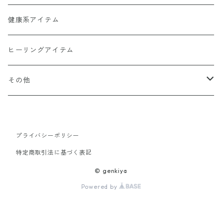
ヒーリンゴの仲間たちCD1368
幻妙鏡(万華鏡)
健康系アイテム
オーナメント（収納・飾り台)
ヒーリングアイテム
水眠亭クラフト（その他作品）
その他
隕石王子グッツ
プライバシーポリシー
【LHG 高濃度水素酸素発生装置】関連商品
特定商取引法に基づく表記
© genkiya
Powered by