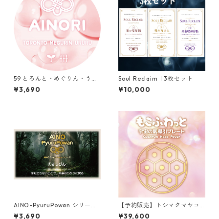
59 とろんと・めぐりん・うる
Soul Reclaim｜3枚セット
る（TORONTO MEGURIN UR
¥3,690
¥10,000
URU）
AINO-PyuruPowan シリーズ
【予約販売】トシマクマヤコ
｜①すっぴん
ンのふしぎ円盤 もこふわっと
¥3,690
¥39,600