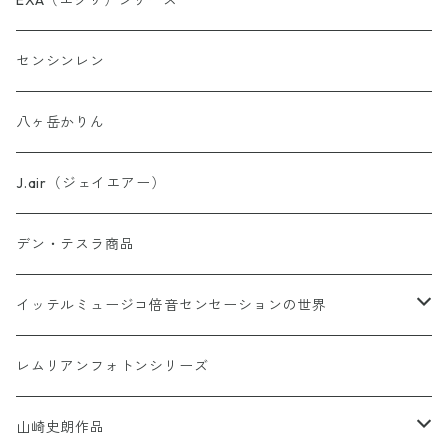
EXA（エクサ）シリーズ
お守り数列・強化版 全33種
センシンレン
理由はわからないけどシリーズ
八ヶ岳かりん
ウォーター・パーフェクトシリーズ
J.air（ジェイエアー）
異次元睡眠コードシリーズ
デン・テスラ商品
AINO-PyuruPowan シリーズ
イッテルミュージコ倍音センセーションの世界
書籍カードシリーズ
1368イッテルミュージコCD
レムリアンフォトンシリーズ
Soul Reclaim（ソウルレクイエム）シリーズ
Hi-Ringo 孤独のライブCD1368
Hi-Ringo Yah！ selection CD
山崎史朗作品
その他のカード