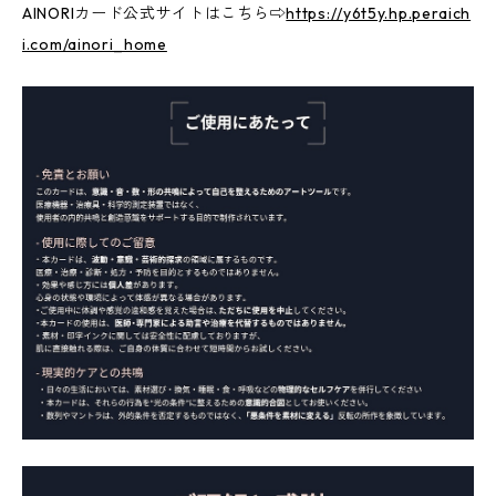
AINORIカード公式サイトはこちら⇨
https://y6t5y.hp.peraich
i.com/ainori_home