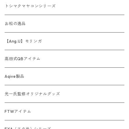
AINORI（愛意乗り）シリーズ
トシマクマヤコンシリーズ
【第1弾】AINORI（愛意乗り）カード
ストール
お松の逸品
【第2弾】AINORI（愛意乗り）カード（ほか）
波動シール＆カード
【Ang.U】モリンガ
【第3弾】AINORI（愛意乗り）カード
非常食セット
高田式QBアイテム
【第4弾】AINORI（愛意乗り）カード
スピーカー
Aqive製品
【第5弾】AINORI（愛意乗り）カード
光一氏監修オリジナルグッズ
【第6弾】AINORI（愛意乗り）カード
FTWアイテム
AINORinQ（あいのりんく）