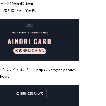
m h49mm d0.2mm
T（耐水性のある合成紙）
カード公式サイトはこちら⇨
https://y6t5y.hp.peraichi.
_home