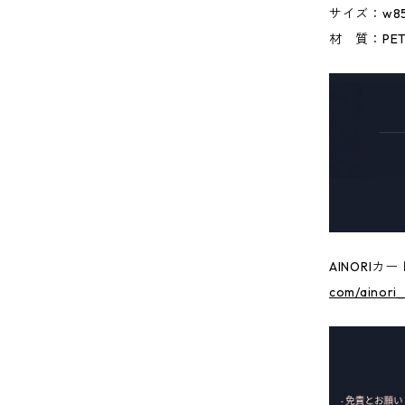
サイズ：w85m
材 質：PE
AINORI
com/ainori