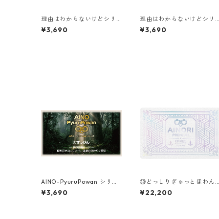
理由はわからないけどシリ
理由はわからないけどシリ
ーズ【F】｜なぜか落ち着く
ーズ【C】｜なぜか流れが
¥3,690
¥3,690
とおいんぱわすう❷深層静
くなる するりんあは〜ん❹
穏ギア
アイデアの流れギア
AINO-PyuruPowan シリー
㊵どっしりぎゅっとほわん
ズ｜①すっぴん
（DOSSHIRI GYUUTTO HO
¥3,690
¥22,200
WAN）