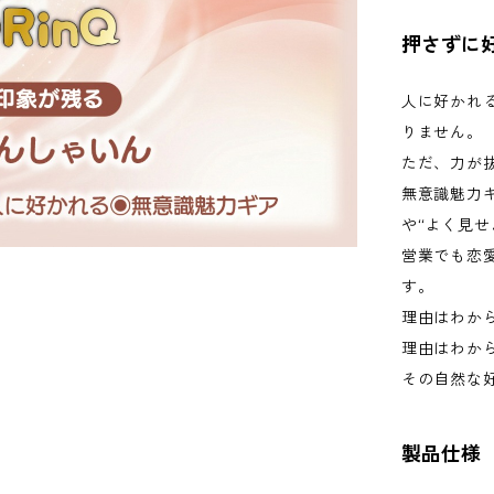
押さずに
人に好かれ
りません。
ただ、力が
無意識魅力
や“よく見せ
営業でも恋
す。
理由はわか
理由はわか
その自然な
製品仕様