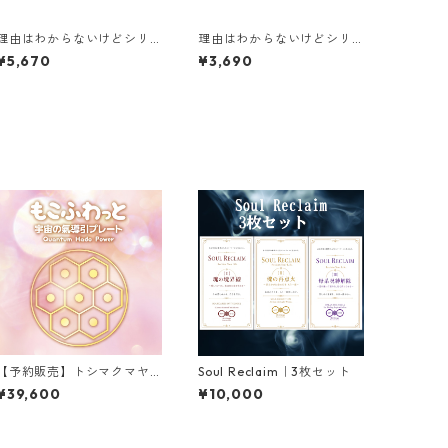
理由はわからないけどシリ
理由はわからないけどシリ
ーズ【D】｜なぜか仕事が回
ーズ【A】｜なぜか穏やかに
¥5,670
¥3,690
り出すビジネス特化パック
変化できる(❺-2)更年期バラ
❷売上循環ギア
ンスギア ゆらりん•ほぐれり
ん•ひだまりんりん
【予約販売】トシマクマヤ
Soul Reclaim｜3枚セット
コンのふしぎ円盤 もこふわ
¥39,600
¥10,000
っと