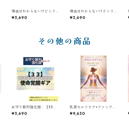
理由はわからないけどシリ
理由はわからないけどシリ
よ
ーズ【B】｜なぜか充電回復
ーズ【B】｜なぜか充電回復
¥3,690
¥3,690
する ぱい〜んほっと❷夜リ
する ぴんしゃきっと❶朝リ
セットギア
セットギア
その他の商品
お守り数列強化版：【33】
乳房セルフケア×ファシア｜
使命覚醒ギア
Breast Self Care × FASCIA
¥3,690
¥9,630
Hi-Ringo関数ギア