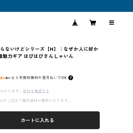
らないけどシリーズ【H】｜なぜか人に好か
識魅力ギア はぴはぴさんしゃいん
なら
手数料無料の
翌月払いでOK
かかります。
送料を確認する
00以上のご注文で国内送料が無料になります。
カートに入れる