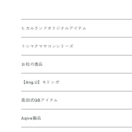
ヒカルランドオリジナルアイテム
AINORI（愛意乗り）シリーズ
トシマクマヤコンシリーズ
【第1弾】AINORI（愛意乗り）カード
ストール
お松の逸品
【第2弾】AINORI（愛意乗り）カード（ほか）
波動シール＆カード
【Ang.U】モリンガ
【第3弾】AINORI（愛意乗り）カード
非常食セット
高田式QBアイテム
【第4弾】AINORI（愛意乗り）カード
スピーカー
Aqive製品
【第5弾】AINORI（愛意乗り）カード