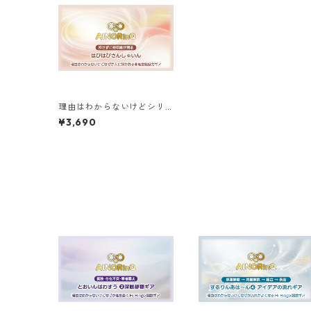
理由はわからないけどシリ
ーズ【H】｜なぜか人に好か
¥3,690
れる◉無意識魅力ギア はぴは
ぴさんしゃいん