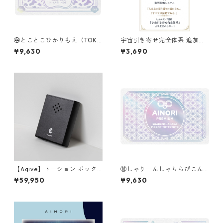
㊹とことこひかりもえ（TOKO
宇宙引き寄せ完全体系 追加コ
TOKO HIKARIMOE）
ード入り Hi-Ringo関数ギア
¥9,630
¥3,690
【Aqive】トーション ボック
⑱しゃりーんしゃららぴこん
ス 〜Torsion Generator Bo
ぴとっととと（SHARIINSHAR
¥59,950
¥9,630
x〜
ARAPIKONPITOTTOTOTO）