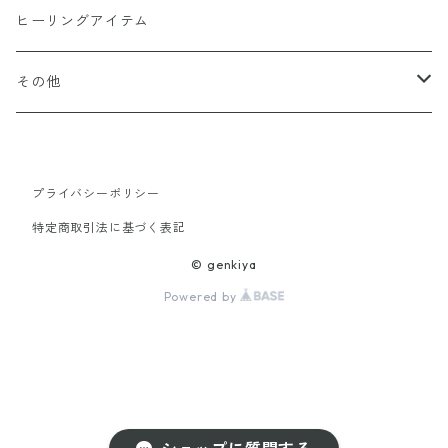
オーナメント（収納・飾り台)
ヒーリングアイテム
水眠亭クラフト（その他作品）
その他
隕石王子グッツ
プライバシーポリシー
【LHG 高濃度水素酸素発生装置】関連商品
特定商取引法に基づく表記
© genkiya
Powered by