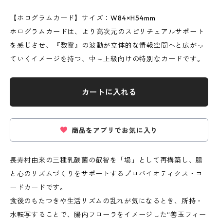
【ホログラムカード】サイズ：W84×H54mm
ホログラムカードは、より高次元のスピリチュアルサポート
を感じさせ、『数霊』の波動が立体的な情報空間へと広がっ
ていくイメージを持つ、中～上級向けの特別なカードです。
カートに入れる
商品をアプリでお気に入り
長寿村由来の三種乳酸菌の叡智を「場」として再構築し、腸
と心のリズムづくりをサポートするプロバイオティクス・コ
ードカードです。
食後のもたつきや生活リズムの乱れが気になるとき、所持・
水転写することで、腸内フローラをイメージした“善玉フィー