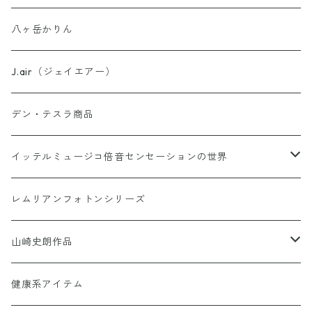
理由はわからないけどシリーズ
八ヶ岳かりん
ウォーター・パーフェクトシリーズ
J.air（ジェイエアー）
異次元睡眠コードシリーズ
デン・テスラ商品
AINO-PyuruPowan シリーズ
イッテルミュージコ倍音センセーションの世界
書籍カードシリーズ
1368イッテルミュージコCD
レムリアンフォトンシリーズ
Soul Reclaim（ソウルレクイエム）シリーズ
Hi-Ringo 孤独のライブCD1368
Hi-Ringo Yah！ selection CD
山崎史朗作品
その他のカード
ヒーリンゴの仲間たちCD1368
幻妙鏡(万華鏡)
健康系アイテム