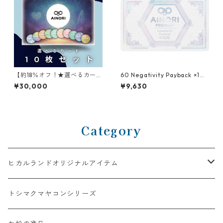
【約18％オフ！★選べるカード
60 Negativity Payback ×10
10枚セット】AINORI（愛意乗
0
¥30,000
¥9,630
り）カード
Category
ヒカルランドオリジナルアイテム
AINORI（愛意乗り）シリーズ
トシマクマヤコンシリーズ
【第1弾】AINORI（愛意乗り）カード