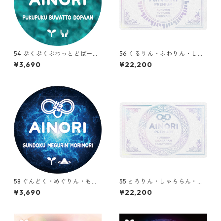
54 ぷくぷくぶわっとどぱーん
56 くるりん・ふわりん・しん
（PUKUPUKU BUWATTO DOP
わり（KURURIN FUWARIN SH
¥3,690
¥22,200
AAN ）
INWARIN）
58 ぐんどく・めぐりん・もり
55 とろりん・しゃららん・か
もり（GUNDOKU MEGURIN
がやりん（TORORIN SHARAR
¥3,690
¥22,200
MORIMORI）
AN KAGAYARIN）