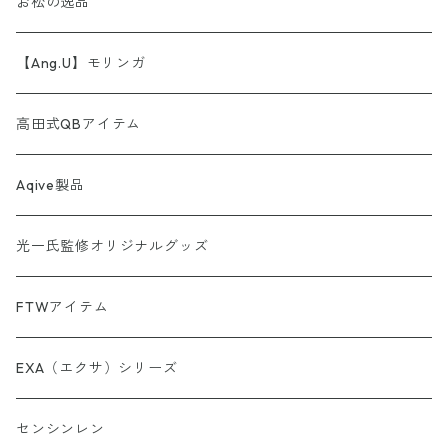
ストール
お松の逸品
【第2弾】AINORI（愛意乗り）カード（ほか）
波動シール＆カード
【Ang.U】モリンガ
【第3弾】AINORI（愛意乗り）カード
非常食セット
高田式QBアイテム
【第4弾】AINORI（愛意乗り）カード
スピーカー
Aqive製品
【第5弾】AINORI（愛意乗り）カード
光一氏監修オリジナルグッズ
【第6弾】AINORI（愛意乗り）カード
FTWアイテム
AINORinQ（あいのりんく）
EXA（エクサ）シリーズ
お守り数列・強化版 全33種
センシンレン