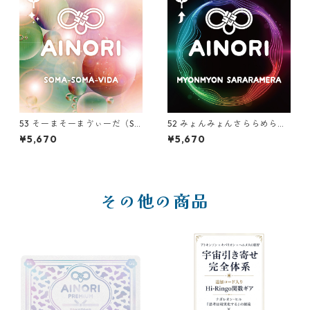
53 そーまそーまゔぃーだ（SO
52 みょんみょんさららめら
MA-SOMA-VIDA）
（MYONMYON SARARAMER
¥5,670
¥5,670
A）
その他の商品