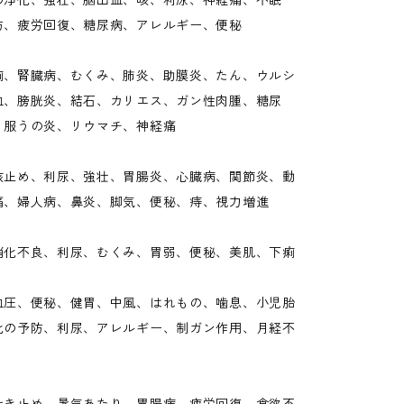
の浄化、強壮、脳出血、咳、利尿、神経痛、不眠
防、疲労回復、糖尿病、アレルギー、便秘
痢、腎臓病、むくみ、肺炎、助膜炎、たん、ウルシ
血、膀胱炎、結石、カリエス、ガン性肉腫、糖尿
、服うの炎、リウマチ、神経痛
咳止め、利尿、強壮、胃腸炎、心臓病、関節炎、動
痛、婦人病、鼻炎、脚気、便秘、痔、視力増進
消化不良、利尿、むくみ、胃弱、便秘、美肌、下痢
血圧、便秘、健胃、中風、はれもの、噛息、小児胎
化の予防、利尿、アレルギー、制ガン作用、月経不