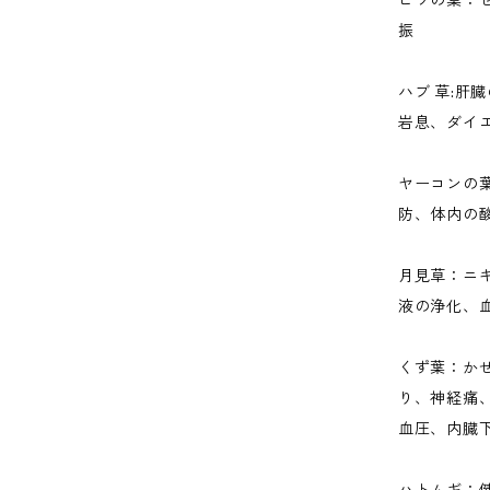
ビワの葉：
振
ハブ 草:肝
岩息、ダイ
ヤーコンの
防、体内の
月見草：ニ
液の浄化、
くず葉：か
り、神経痛
血圧、内臓