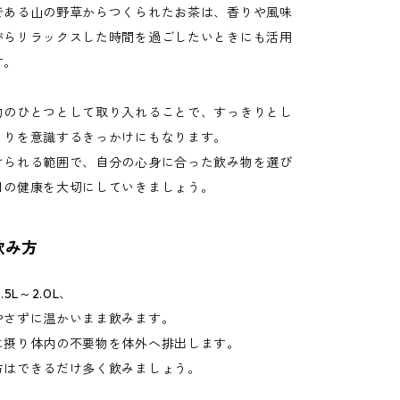
である山の野草からつくられたお茶は、香りや風味
がらリラックスした時間を過ごしたいときにも活用
す。
物のひとつとして取り入れることで、すっきりとし
くりを意識するきっかけにもなります。
けられる範囲で、自分の心身に合った飲み物を選び
日の健康を大切にしていきましょう。
飲み方
5L～2.0L、
やさずに温かいまま飲みます。
に摂り体内の不要物を体外へ排出します。
方はできるだけ多く飲みましょう。