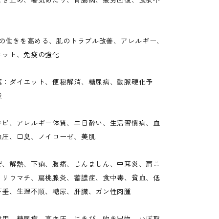
せき止め、暑気あたり、胃腸病、疲労回復、食欲不
臓の働きを高める、肌のトラブル改善、アレルギー、
エット、免疫の強化
葉：ダイエット、便秘解消、糖尿病、動脈硬化予
酸
キビ、アレルギー体質、二日酔い、生活習慣病、血
血圧、口臭、ノイローゼ、美肌
ぜ、解熱、下痢、腹痛、じんましん、中耳炎、肩こ
、リウマチ、扁桃腺炎、蓄膿症、食中毒、貧血、低
下垂、生理不順、糖尿、肝臓、ガン性肉腫