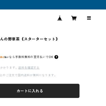
んの野草茶｟スターターセット｠
なら
手数料無料の
翌月払いでOK
かかります。
送料を確認する
00以上のご注文で国内送料が無料になります。
カートに入れる