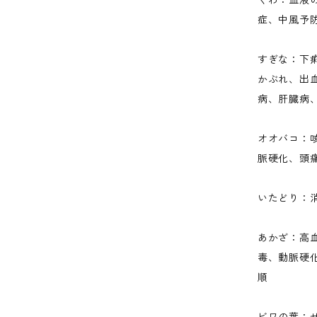
くわ：血液
症、中風予
すぎな：下
かぶれ、出
病、肝臓病
オオバコ：
脈硬化、頭
いたどり：
あかざ：高
毒、動脈硬
順