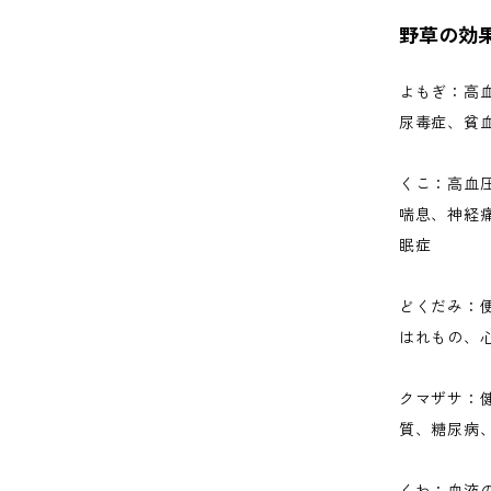
野草の効
よもぎ：高
尿毒症、貧
くこ：高血
喘息、神経
眠症
どくだみ：
はれもの、
クマザサ：
質、糖尿病