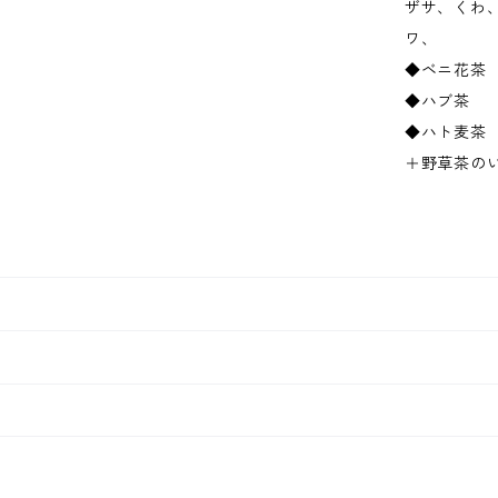
ザサ、くわ
ワ、
◆ベニ花茶
◆ハブ茶
◆ハト麦茶
＋野草茶の