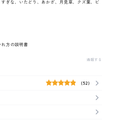
、すぎな、いたどり、あかざ、月見草、クズ葉、ビ
いれ方の説明書
通報する
(52)