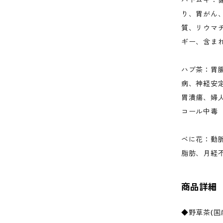
ハトムギ：
り、胃がん
質、リウマ
ギー、含ま
ハブ茶：胃
病、神経安
胃潰瘍、婦
コール中毒
ベに花：動
脂肪、月経
商品詳細
◆野草茶(