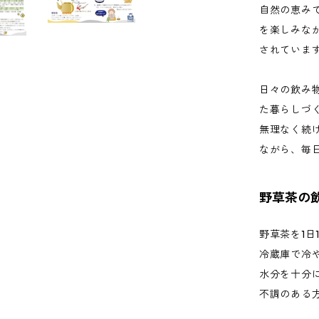
自然の恵み
を楽しみな
されていま
日々の飲み
た暮らしづ
無理なく続
ながら、毎
野草茶の
野草茶を1日1.
冷蔵庫で冷
水分を十分
不調のある