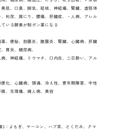
健用、糖尿病、高血圧、にきび、吹き出物、いぼ取
、美肌、口臭、脚気、結核、神経痛、腎臓、虚弱体
チ、利尿、肩にり、腰痛、肝臓症、・人病、アレル
れている酵素が制ガン薬になる
腸薬、便秘、肋膜炎、腹膜炎、腎臓、心臓病、肝臓
定、胃炎、糖尿病、
人病、神経痛、リウマチ、口内炎、二日酔い、アル
脈便化、心臓病、頭通、冷え性、更年期障害、中性
不順、生理痛、婦人病、美容
国産)：よもぎ、ヤーコン、ハブ茶、どくだみ、クマ