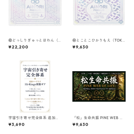
㊵どっしりぎゅっとほわん（D
㊹とことこひかりもえ（TOKO
OSSHIRI GYUUTTO HOWA
TOKO HIKARIMOE）
¥22,200
¥9,630
N）
宇宙引き寄せ完全体系 追加コ
「松」生命共振 PINE WEB OF
ード入り Hi-Ringo関数ギア
LIFE ーHi-Ringo Function G
¥3,690
¥9,630
earー