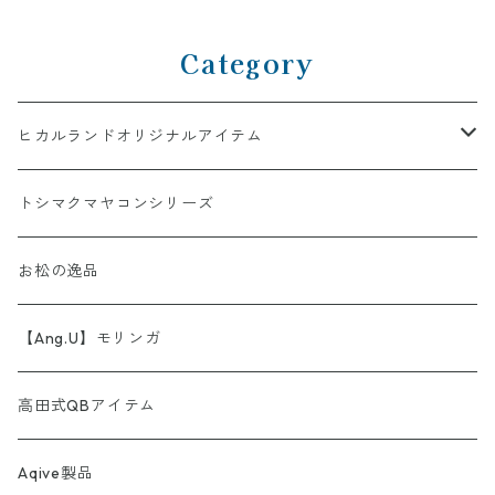
Category
ヒカルランドオリジナルアイテム
AINORI（愛意乗り）シリーズ
トシマクマヤコンシリーズ
【第1弾】AINORI（愛意乗り）カード
ストール
お松の逸品
【第2弾】AINORI（愛意乗り）カード（ほか）
波動シール＆カード
【Ang.U】モリンガ
【第3弾】AINORI（愛意乗り）カード
非常食セット
高田式QBアイテム
【第4弾】AINORI（愛意乗り）カード
スピーカー
Aqive製品