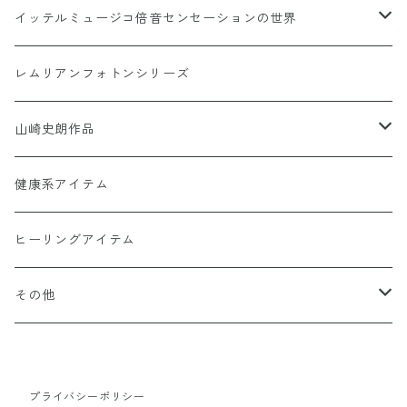
イッテルミュージコ倍音センセーションの世界
書籍カードシリーズ
1368イッテルミュージコCD
レムリアンフォトンシリーズ
Soul Reclaim（ソウルレクイエム）シリーズ
Hi-Ringo 孤独のライブCD1368
Hi-Ringo Yah！ selection CD
山崎史朗作品
その他のカード
ヒーリンゴの仲間たちCD1368
幻妙鏡(万華鏡)
健康系アイテム
オーナメント（収納・飾り台)
ヒーリングアイテム
水眠亭クラフト（その他作品）
その他
隕石王子グッツ
プライバシーポリシー
【LHG 高濃度水素酸素発生装置】関連商品