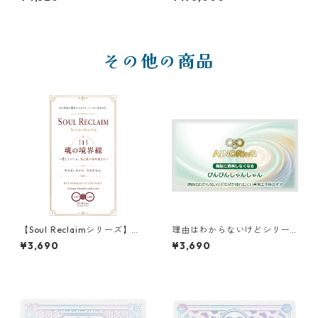
その他の商品
【Soul Reclaimシリーズ】
理由はわからないけどシリー
［Ⅰ］魂の境界線 Hi-Ringo関
ズ【I】｜なぜか疲れにくい◉省
¥3,690
¥3,690
数ギア
エネ持久ギア ぴんぴんしゃん
しゃん