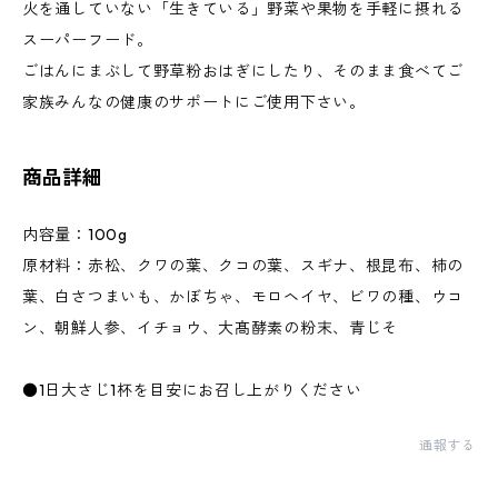
火を通していない「生きている」野菜や果物を手軽に摂れる
スーパーフード。
ごはんにまぶして野草粉おはぎにしたり、そのまま食べてご
家族みんなの健康のサポートにご使用下さい。
商品詳細
内容量：100g
原材料：赤松、クワの葉、クコの葉、スギナ、根昆布、柿の
葉、白さつまいも、かぼちゃ、モロヘイヤ、ビワの種、ウコ
ン、朝鮮人参、イチョウ、大髙酵素の粉末、青じそ
●1日大さじ1杯を目安にお召し上がりください
通報する