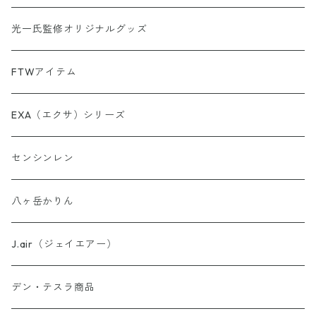
【第5弾】AINORI（愛意乗り）カード
光一氏監修オリジナルグッズ
【第6弾】AINORI（愛意乗り）カード
FTWアイテム
AINORinQ（あいのりんく）
EXA（エクサ）シリーズ
お守り数列・強化版 全33種
センシンレン
理由はわからないけどシリーズ
八ヶ岳かりん
ウォーター・パーフェクトシリーズ
J.air（ジェイエアー）
異次元睡眠コードシリーズ
デン・テスラ商品
AINO-PyuruPowan シリーズ