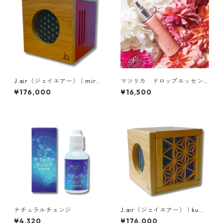
J.air（ジェイエアー）｜miro
マツリカ ドロップエッセン
9（ミロク）
ス
¥176,000
¥16,500
ナチュラルチェンジ
J.air（ジェイエアー）｜kumi
ko（クミコ）
¥4,320
¥176,000