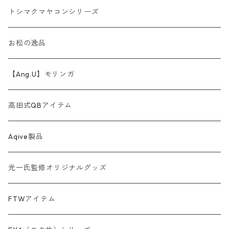
AINORI（愛意乗り）シリーズ
トシマクマヤコンシリーズ
【第1弾】AINORI（愛意乗り）カード
ストール
お松の逸品
【第2弾】AINORI（愛意乗り）カード（ほか）
波動シール＆カード
【Ang.U】モリンガ
【第3弾】AINORI（愛意乗り）カード
非常食セット
高田式QBアイテム
【第4弾】AINORI（愛意乗り）カード
スピーカー
Aqive製品
【第5弾】AINORI（愛意乗り）カード
光一氏監修オリジナルグッズ
【第6弾】AINORI（愛意乗り）カード
FTWアイテム
AINORinQ（あいのりんく）