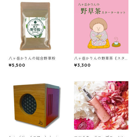
八ヶ岳かりんの総合野草粉
八ヶ岳かりんの野草茶｟スタ
ーターセット｠
¥5,500
¥3,300