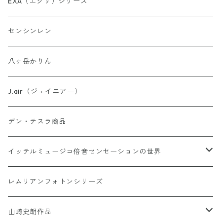
EXA（エクサ）シリーズ
お守り数列・強化版 全33種
センシンレン
理由はわからないけどシリーズ
八ヶ岳かりん
ウォーター・パーフェクトシリーズ
J.air（ジェイエアー）
異次元睡眠コードシリーズ
デン・テスラ商品
AINO-PyuruPowan シリーズ
イッテルミュージコ倍音センセーションの世界
書籍カードシリーズ
1368イッテルミュージコCD
レムリアンフォトンシリーズ
Soul Reclaim（ソウルレクイエム）シリーズ
Hi-Ringo 孤独のライブCD1368
Hi-Ringo Yah！ selection CD
山崎史朗作品
その他のカード