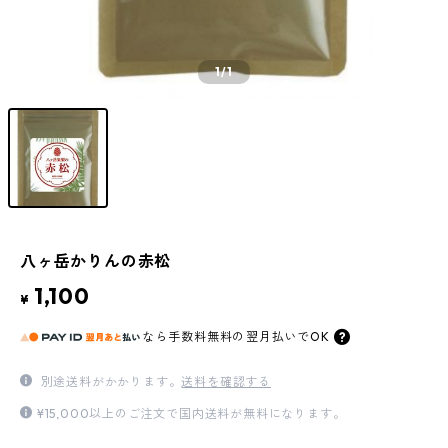
1
/1
八ヶ岳かりんの赤松
1,100
¥
なら
手数料無料の
翌月払いでOK
別途送料がかかります。
送料を確認する
¥15,000以上のご注文で国内送料が無料になります。