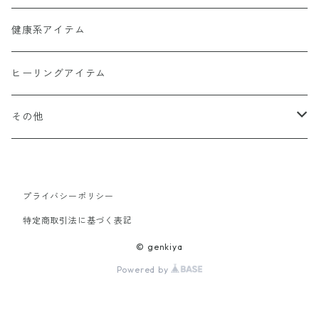
ヒーリンゴの仲間たちCD1368
幻妙鏡(万華鏡)
健康系アイテム
オーナメント（収納・飾り台)
ヒーリングアイテム
水眠亭クラフト（その他作品）
その他
隕石王子グッツ
プライバシーポリシー
【LHG 高濃度水素酸素発生装置】関連商品
特定商取引法に基づく表記
© genkiya
Powered by