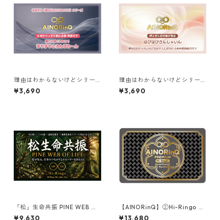
理由はわからないけどシリー
理由はわからないけどシリー
ズ【A】｜なぜかぐっすり眠れ
ズ【H】｜なぜか人に好かれる
¥3,690
¥3,690
る❷ 深眠ギア すやすやとろん
◉無意識魅力ギア はぴはぴさん
ぽわ〜ん
しゃいん
「松」生命共振 PINE WEB OF
【AINORinQ】②Hi-Ringo 家
LIFE ーHi-Ringo Function G
系・住まい•場の浄化カード A
¥9,630
¥13,680