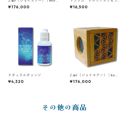
J.air（ジェイエアー）｜miro
マツリカ ドロップエッセン
9（ミロク）
ス
¥176,000
¥16,500
ナチュラルチェンジ
J.air（ジェイエアー）｜kumi
ko（クミコ）
¥4,320
¥176,000
その他の商品