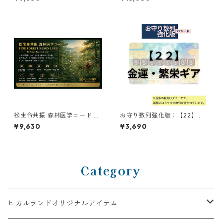
earー
ncestral & Home Purificatio
n Card
松生命共振 森林医学コード PI
お守り数列強化版：【22】金
NE FOREST RESONANCE ーH
運・繁栄ギア
¥9,630
¥3,690
i-Ringo Function Gearー
Category
ヒカルランドオリジナルアイテム