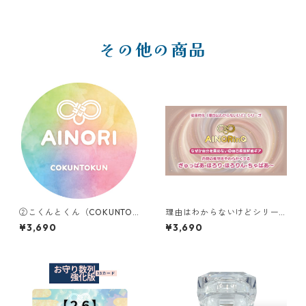
その他の商品
②こくんとくん（COKUNTOK
理由はわからないけどシリー
UN）
ズ【A】｜なぜか自分を責めな
¥3,690
¥3,690
い❽自己否定解放ギア ぎゅっ
ぱあ•ほろり•ほろりん•ちゃぱ
あ〜