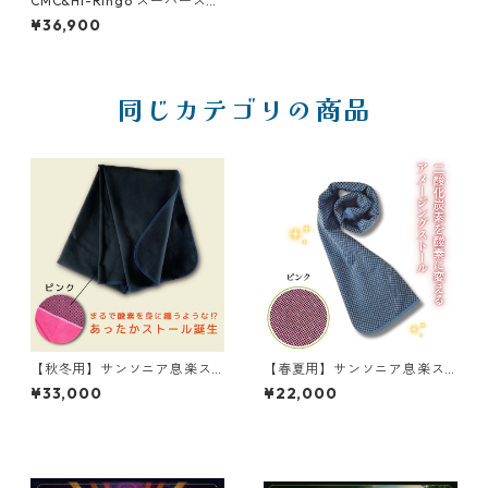
CMC&Hi-Ringo スーパースト
ール
¥36,900
同じカテゴリの商品
【秋冬用】サンソニア息楽ス
【春夏用】サンソニア息楽ス
トール
トール
¥33,000
¥22,000