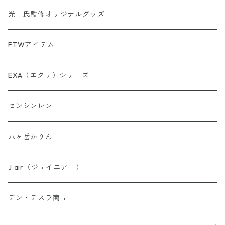
【第5弾】AINORI（愛意乗り）カード
光一氏監修オリジナルグッズ
【第6弾】AINORI（愛意乗り）カード
FTWアイテム
AINORinQ（あいのりんく）
EXA（エクサ）シリーズ
お守り数列・強化版 全33種
センシンレン
理由はわからないけどシリーズ
八ヶ岳かりん
ウォーター・パーフェクトシリーズ
J.air（ジェイエアー）
異次元睡眠コードシリーズ
デン・テスラ商品
AINO-PyuruPowan シリーズ