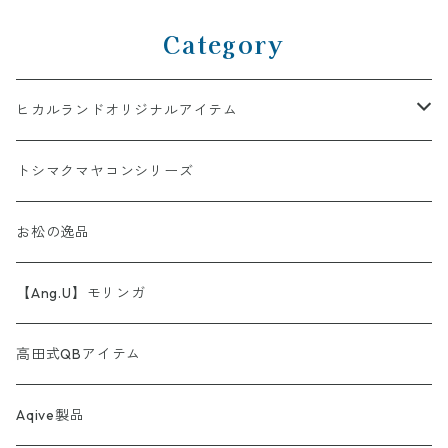
Category
ヒカルランドオリジナルアイテム
AINORI（愛意乗り）シリーズ
トシマクマヤコンシリーズ
【第1弾】AINORI（愛意乗り）カード
ストール
お松の逸品
【第2弾】AINORI（愛意乗り）カード（ほか）
波動シール＆カード
【Ang.U】モリンガ
【第3弾】AINORI（愛意乗り）カード
非常食セット
高田式QBアイテム
【第4弾】AINORI（愛意乗り）カード
スピーカー
Aqive製品