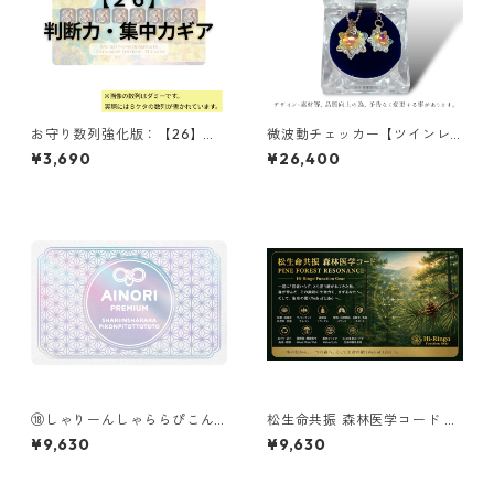
お守り数列強化版：【26】判
微波動チェッカー【ツインレ
断力・集中力ギア
イチェッカー】
¥3,690
¥26,400
⑱しゃりーんしゃららぴこん
松生命共振 森林医学コード PI
ぴとっととと（SHARIINSHAR
NE FOREST RESONANCE ーH
¥9,630
¥9,630
ARAPIKONPITOTTOTOTO）
i-Ringo Function Gearー