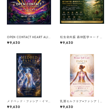
OPEN CONTACT HEART ALIG
松生命共振 森林医学コード PI
NMENT｜オープンコンタク
NE FOREST RESONANCE ーH
¥9,630
¥9,630
ト・ハートアライメント
i-Ringo Function Gearー
メドベッド・ファシア・イマ
乳房セルフケア×ファシア｜Br
ジナルコード｜MEDBED FAS
east Self Care × FASCIA Hi-
¥9,630
¥9,630
CIA IMAGINAL CODE
Ringo関数ギア