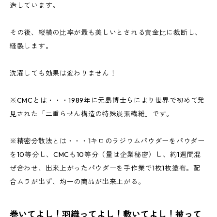
造しています。
その後、縦横の比率が最も美しいとされる黄金比に裁断し、
縫製します。
洗濯しても効果は変わりません！
※CMCとは・・・1989年に元島博士らにより世界で初めて発
見された「二重らせん構造の特殊炭素繊維」です。
※精密分散法とは・・・1キロのラジウムパウダーをパウダー
を10等分し、CMCも10等分（量は企業秘密）し、約1週間混
ぜ合わせ、出来上がったパウダーを手作業で1枚1枚塗布。配
合ムラが出ず、均一の商品が出来上がる。
巻いてよし！羽織ってよし！敷いてよし！被って