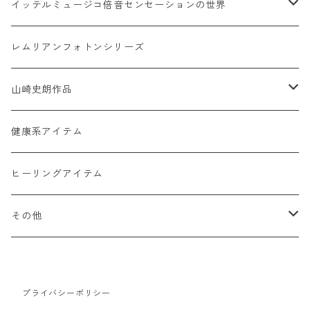
イッテルミュージコ倍音センセーションの世界
書籍カードシリーズ
1368イッテルミュージコCD
レムリアンフォトンシリーズ
Soul Reclaim（ソウルレクイエム）シリーズ
Hi-Ringo 孤独のライブCD1368
Hi-Ringo Yah！ selection CD
山崎史朗作品
その他のカード
ヒーリンゴの仲間たちCD1368
幻妙鏡(万華鏡)
健康系アイテム
オーナメント（収納・飾り台)
ヒーリングアイテム
水眠亭クラフト（その他作品）
その他
隕石王子グッツ
プライバシーポリシー
【LHG 高濃度水素酸素発生装置】関連商品