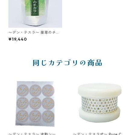
〜デン・テスラ〜 薬草のチカ
ラ
¥19,440
同じカテゴリの商品
〜デン・テスラ〜 波動シール
〜デン・テスラ式〜 Pure Cer