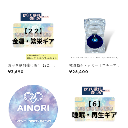
お守り数列強化版：【22】金
微波動チェッカー【ブルーア
運・繁栄ギア
トランティカ】
¥3,690
¥26,400