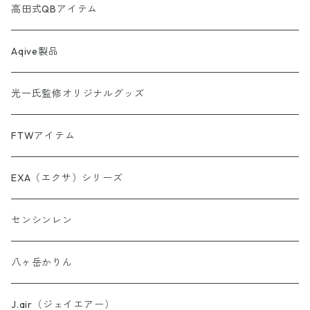
【第3弾】AINORI（愛意乗り）カード
非常食セット
高田式QBアイテム
【第4弾】AINORI（愛意乗り）カード
スピーカー
Aqive製品
【第5弾】AINORI（愛意乗り）カード
光一氏監修オリジナルグッズ
【第6弾】AINORI（愛意乗り）カード
FTWアイテム
AINORinQ（あいのりんく）
EXA（エクサ）シリーズ
お守り数列・強化版 全33種
センシンレン
理由はわからないけどシリーズ
八ヶ岳かりん
ウォーター・パーフェクトシリーズ
J.air（ジェイエアー）