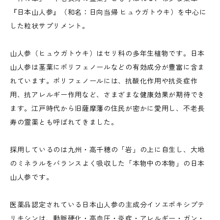
『日本山人参』（和名：日向当帰 ヒュウガトウキ）を中心に
した粒状サプリメント。
山人参（ヒュウガトウキ）はセリ科の多年生植物です。日本
山人参は茎葉にポリフェノールなどの有効成分が豊富に含ま
れています。ポリフェノールには、抗酸化作用や抗炎症作
用、抗アレルギー作用など、さまざまな健康効果が期待でき
ます。江戸時代から旧薩摩藩の住民が密かに愛用し、不老長
寿の霊薬とも呼ばれてきました。
採用しているのは九州・高千穂の「岩」の上に自生し、大地
のミネラルをバランスよく吸収した「本物中の本物」の日本
山人参です。
医薬品認定されている日本山人参の主成分イソエポキシプテ
リキシンは、動脈硬化・高血圧・炎症・アレルギー・ガン・