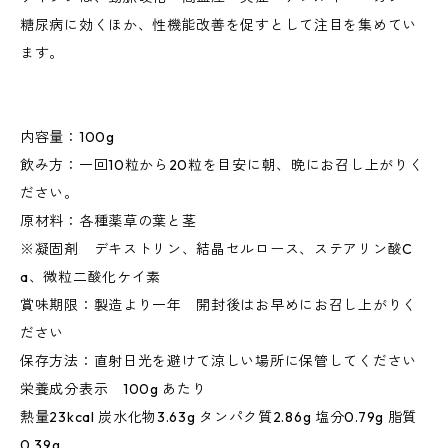
糖尿病に効くほか、性機能改善を促すとして注目を集めてい
ます。
内容量：100g
飲み方：一回10粒から20粒を目安に朝、晩にお召し上がりく
ださい。
原材料：各種薬草の葉と茎
※凝固剤 デキストリン、結晶セルロース、ステアリン酸C
a、微粒二酸化ケイ素
賞味期限：製造より一年 開封後はお早めにお召し上がりく
ださい
保存方法：直射日光を避けて涼しい場所に保管してください
栄養成分表示 100g あたり
熱量23kcal 炭水化物3.63g タンパク質2.86g 塩分0.79g 脂質
0.39g