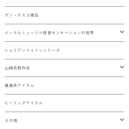
異次元睡眠コードシリーズ
デン・テスラ商品
AINO-PyuruPowan シリーズ
イッテルミュージコ倍音センセーションの世界
書籍カードシリーズ
1368イッテルミュージコCD
レムリアンフォトンシリーズ
Soul Reclaim（ソウルレクイエム）シリーズ
Hi-Ringo 孤独のライブCD1368
Hi-Ringo Yah！ selection CD
山崎史朗作品
その他のカード
ヒーリンゴの仲間たちCD1368
幻妙鏡(万華鏡)
健康系アイテム
オーナメント（収納・飾り台)
ヒーリングアイテム
水眠亭クラフト（その他作品）
その他