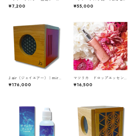
(1シート 12点)
a (ピュアセラ)
¥7,200
¥55,000
J.air（ジェイエアー）｜miro
マツリカ ドロップエッセン
9（ミロク）
ス
¥176,000
¥16,500