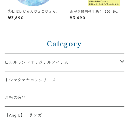
⑨ぱぱぱぴゅんぴょこぴょん
お守り数列強化版：【6】睡
（PAPAPAPYUNPYOKOPYO
眠・再生ギア
¥3,690
¥3,690
N）
Category
ヒカルランドオリジナルアイテム
AINORI（愛意乗り）シリーズ
トシマクマヤコンシリーズ
【第1弾】AINORI（愛意乗り）カード
ストール
お松の逸品
【第2弾】AINORI（愛意乗り）カード（ほか）
波動シール＆カード
【Ang.U】モリンガ