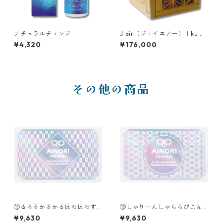
ナチュラルチェンジ
J.air（ジェイエアー）｜kumi
ko（クミコ）
¥4,320
¥176,000
その他の商品
⑲るるるかるかるほわほわす
⑱しゃりーんしゃららぴこん
かっ（RURURUKARUKARUH
ぴとっととと（SHARIINSHAR
¥9,630
¥9,630
OWAHOWASUKA）
ARAPIKONPITOTTOTOTO）