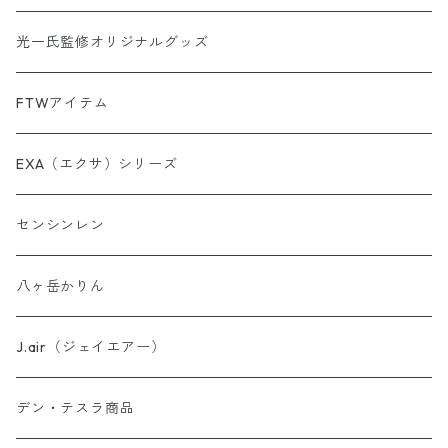
【第5弾】AINORI（愛意乗り）カード
光一氏監修オリジナルグッズ
【第6弾】AINORI（愛意乗り）カード
FTWアイテム
AINORinQ（あいのりんく）
EXA（エクサ）シリーズ
お守り数列・強化版 全33種
センシンレン
理由はわからないけどシリーズ
八ヶ岳かりん
ウォーター・パーフェクトシリーズ
J.air（ジェイエアー）
異次元睡眠コードシリーズ
デン・テスラ商品
AINO-PyuruPowan シリーズ