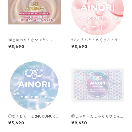
理由はわからないけどシリー
59 とろんと・めぐりん・うる
ズ【A】｜なぜか自分を責めな
る（TORONTO MEGURIN UR
¥3,690
¥3,690
い❽自己否定解放ギア ぎゅっ
URU）
ぱあ•ほろり•ほろりん•ちゃぱ
あ〜
①むくむくっと(MUKUMUKUT
⑱しゃりーんしゃららぴこん
TO)
ぴとっととと（SHARIINSHAR
¥3,690
¥9,630
ARAPIKONPITOTTOTOTO）