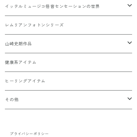
イッテルミュージコ倍音センセーションの世界
書籍カードシリーズ
1368イッテルミュージコCD
レムリアンフォトンシリーズ
Soul Reclaim（ソウルレクイエム）シリーズ
Hi-Ringo 孤独のライブCD1368
Hi-Ringo Yah！ selection CD
山崎史朗作品
その他のカード
ヒーリンゴの仲間たちCD1368
幻妙鏡(万華鏡)
健康系アイテム
オーナメント（収納・飾り台)
ヒーリングアイテム
水眠亭クラフト（その他作品）
その他
隕石王子グッツ
プライバシーポリシー
【LHG 高濃度水素酸素発生装置】関連商品