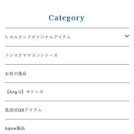
Category
ヒカルランドオリジナルアイテム
AINORI（愛意乗り）シリーズ
トシマクマヤコンシリーズ
【第1弾】AINORI（愛意乗り）カード
ストール
お松の逸品
【第2弾】AINORI（愛意乗り）カード（ほか）
波動シール＆カード
【Ang.U】モリンガ
【第3弾】AINORI（愛意乗り）カード
非常食セット
高田式QBアイテム
【第4弾】AINORI（愛意乗り）カード
スピーカー
Aqive製品