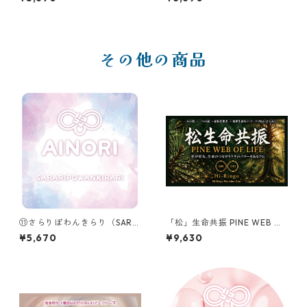
すビジネス特化パック ❷売上
できる(❺-2)更年期バランスギ
循環ギア
ア ゆらりん•ほぐれりん•ひだ
まりんりん
その他の商品
⑪さらりぽわんきらり（SARA
「松」生命共振 PINE WEB OF
RIPOWANKIRARI）
LIFE ーHi-Ringo Function G
¥5,670
¥9,630
earー