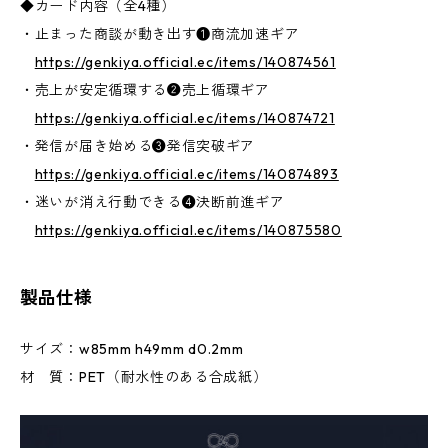
◆カード内容（全4種）
・止まった商談が動き出す❶商流加速ギア
https://genkiya.official.ec/items/140874561
・売上が安定循環する❷売上循環ギア
https://genkiya.official.ec/items/140874721
・発信が届き始める❸発信突破ギア
https://genkiya.official.ec/items/140874893
・迷いが消え行動できる❹決断前進ギア
https://genkiya.official.ec/items/140875580
製品仕様
サイズ：w85mm h49mm d0.2mm
材 質：PET（耐水性のある合成紙）