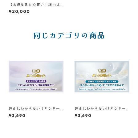
【お得なまとめ買い】理由は
わからないけどシリーズ｜Dセ
¥20,000
ット（4枚）
同じカテゴリの商品
理由はわからないけどシリー
理由はわからないけどシリー
ズ【F】｜なぜか落ち着く とお
ズ【C】｜なぜか流れがよくな
¥3,690
¥3,690
いんぱわすう❷深層静穏ギア
る するりんあは〜ん❹アイデ
アの流れギア