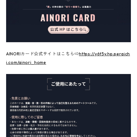
AINORIカード公式サイトはこちら⇨
https://y6t5y.hp.peraich
i.com/ainori_home